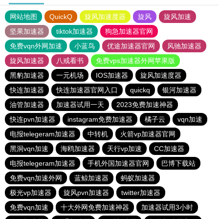
网站地图
QuickQ
旋风加速度器
旋风
旋风加速
坚果加速器
tiktok加速器
狗急加速器官网
免费vqn外网加速
小蓝鸟
优途加速器官网
风驰加速器
旋风加速器
八戒看书
免费vps加速器外网苹果版
黑豹加速器
一元机场
IOS加速器
旋风加速度器
快连加速器
快连加速器官网入口
quickq
银河加速器
油管加速器
加速器试用一天
2023免费加速神器
快连pvn加速器
instagram免费加速器
橘子云
vqn加速
电报telegeram加速器
中转机
火箭vp加速器官网
黑洞vqn加速
海鸥加速器
天行vp加速
CC加速器
电报telegeram加速器
手机外国加速器官网
巴博下载站
免费vqn加速外网
蓝鲸加速器
蚂蚁加速器
极光vp加速器
旋风pvn加速器
twitter加速器
免费vqn加速
十大外网免费加速神器
加速器试用3小时