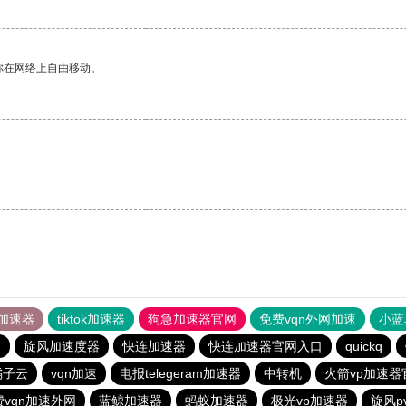
你在网络上自由移动。
。
加速器
tiktok加速器
狗急加速器官网
免费vqn外网加速
小蓝
器
旋风加速度器
快连加速器
快连加速器官网入口
quickq
橘子云
vqn加速
电报telegeram加速器
中转机
火箭vp加速器
费vqn加速外网
蓝鲸加速器
蚂蚁加速器
极光vp加速器
旋风p