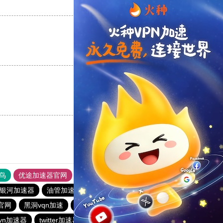
支持
[0]
反对
[0]
支持
[0]
反对
[0]
支持
[0]
反对
[0]
鸟
优途加速器官网
风驰加速器
旋风加速器
八戒看书
银河加速器
油管加速器
加速器试用一天
官网
黑洞vqn加速
海鸥加速器
天行vp加速
CC加速器
vn加速器
twitter加速器
免费vqn加速