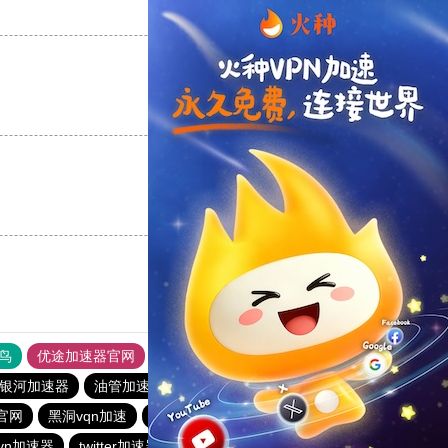
支持
[0]
反对
[0]
支持
[0]
反对
[0]
支持
[0]
反对
[0]
鸟
优途加速器官网
风驰加速器
旋风加速器
八戒看书
银河加速器
油管加速器
加速器试用一天
官网
黑洞vqn加速
海鸥加速器
天行vp加速
CC加速器
vn加速器
twitter加速器
免费vqn加速