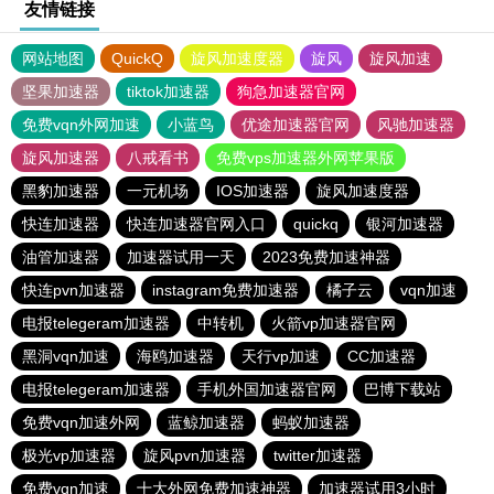
友情链接
网站地图
QuickQ
旋风加速度器
旋风
旋风加速
坚果加速器
tiktok加速器
狗急加速器官网
免费vqn外网加速
小蓝鸟
优途加速器官网
风驰加速器
旋风加速器
八戒看书
免费vps加速器外网苹果版
黑豹加速器
一元机场
IOS加速器
旋风加速度器
快连加速器
快连加速器官网入口
quickq
银河加速器
油管加速器
加速器试用一天
2023免费加速神器
快连pvn加速器
instagram免费加速器
橘子云
vqn加速
电报telegeram加速器
中转机
火箭vp加速器官网
黑洞vqn加速
海鸥加速器
天行vp加速
CC加速器
电报telegeram加速器
手机外国加速器官网
巴博下载站
免费vqn加速外网
蓝鲸加速器
蚂蚁加速器
极光vp加速器
旋风pvn加速器
twitter加速器
免费vqn加速
十大外网免费加速神器
加速器试用3小时