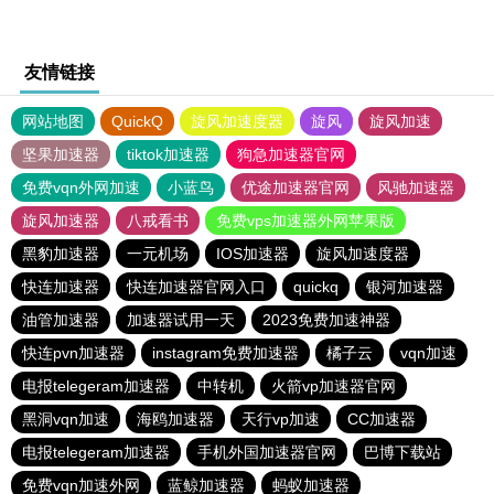
友情链接
网站地图
QuickQ
旋风加速度器
旋风
旋风加速
坚果加速器
tiktok加速器
狗急加速器官网
免费vqn外网加速
小蓝鸟
优途加速器官网
风驰加速器
旋风加速器
八戒看书
免费vps加速器外网苹果版
黑豹加速器
一元机场
IOS加速器
旋风加速度器
快连加速器
快连加速器官网入口
quickq
银河加速器
油管加速器
加速器试用一天
2023免费加速神器
快连pvn加速器
instagram免费加速器
橘子云
vqn加速
电报telegeram加速器
中转机
火箭vp加速器官网
黑洞vqn加速
海鸥加速器
天行vp加速
CC加速器
电报telegeram加速器
手机外国加速器官网
巴博下载站
免费vqn加速外网
蓝鲸加速器
蚂蚁加速器