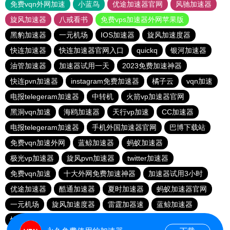
免费vqn外网加速
小蓝鸟
优途加速器官网
风驰加速器
旋风加速器
八戒看书
免费vps加速器外网苹果版
黑豹加速器
一元机场
IOS加速器
旋风加速度器
快连加速器
快连加速器官网入口
quickq
银河加速器
油管加速器
加速器试用一天
2023免费加速神器
快连pvn加速器
instagram免费加速器
橘子云
vqn加速
电报telegeram加速器
中转机
火箭vp加速器官网
黑洞vqn加速
海鸥加速器
天行vp加速
CC加速器
电报telegeram加速器
手机外国加速器官网
巴博下载站
免费vqn加速外网
蓝鲸加速器
蚂蚁加速器
极光vp加速器
旋风pvn加速器
twitter加速器
免费vqn加速
十大外网免费加速神器
加速器试用3小时
优途加速器
酷通加速器
夏时加速器
蚂蚁加速器官网
一元机场
旋风加速度器
雷霆加器速
蓝鲸加速器
快橙加速器
极光加速器
黑豹加速器
vqn加速外网