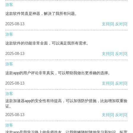
游客
这款软件简直是神器，解决了我所有问题。
2025-08-13
支持
[0]
反对
[0]
游客
这款软件的功能非常全面，可以满足我所有需求。
2025-08-13
支持
[0]
反对
[0]
游客
这款app的用户评论非常真实，可以帮助我做出更准确的选择。
2025-08-13
支持
[0]
反对
[0]
游客
这款加速器app的安全性有待提高，可以加强防护措施，比如增加双重验
证。
2025-08-13
支持
[0]
反对
[0]
游客
这款app是我学习路上的良师益友，让我能够随时随地学习新知识，拓宽