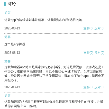
评论
游客
这款app的路线规划非常精准，让我能够快速到达目的地。
2025-08-13
支持
[0]
反对
[0]
游客
这个是app神器
2025-08-13
支持
[0]
反对
[0]
游客
这款加速器app简直是居家旅行必备神器，无论是看视频、玩游戏还是工
作办公，都能畅享高速网络，再也不用担心网速卡顿了。以前出差的时
候，经常因为网速慢而无法正常使用网络，现在有了这个app，我再也不
用担心了。
2025-08-13
支持
[0]
反对
[0]
游客
这款加速器VPM应用程序可以给你提供最高速度和安全性的连接，并帮
助你在网络上自由移动。