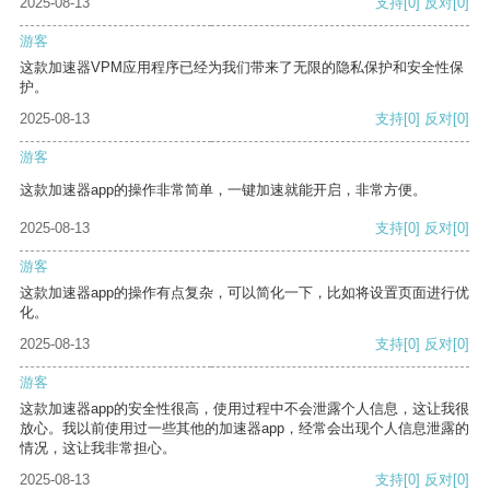
2025-08-13
支持
[0]
反对
[0]
游客
这款加速器VPM应用程序已经为我们带来了无限的隐私保护和安全性保
护。
2025-08-13
支持
[0]
反对
[0]
游客
这款加速器app的操作非常简单，一键加速就能开启，非常方便。
2025-08-13
支持
[0]
反对
[0]
游客
这款加速器app的操作有点复杂，可以简化一下，比如将设置页面进行优
化。
2025-08-13
支持
[0]
反对
[0]
游客
这款加速器app的安全性很高，使用过程中不会泄露个人信息，这让我很
放心。我以前使用过一些其他的加速器app，经常会出现个人信息泄露的
情况，这让我非常担心。
2025-08-13
支持
[0]
反对
[0]