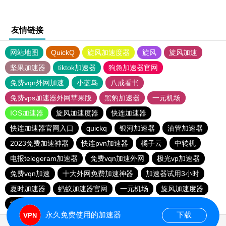
友情链接
网站地图
QuickQ
旋风加速度器
旋风
旋风加速
坚果加速器
tiktok加速器
狗急加速器官网
免费vqn外网加速
小蓝鸟
八戒看书
免费vps加速器外网苹果版
黑豹加速器
一元机场
IOS加速器
旋风加速度器
快连加速器
快连加速器官网入口
quickq
银河加速器
油管加速器
2023免费加速神器
快连pvn加速器
橘子云
中转机
电报telegeram加速器
免费vqn加速外网
极光vp加速器
免费vqn加速
十大外网免费加速神器
加速器试用3小时
夏时加速器
蚂蚁加速器官网
一元机场
旋风加速度器
雷霆加器速
蓝鲸加速器
快橙加速器
永久免费使用的加速器
下载