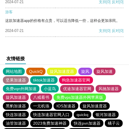
2024-07-21
支持
[0]
反对
[0]
游客
这款加速器app的价格有点贵，可以适当降低一些，这样会更加亲民。
2024-07-21
支持
[0]
反对
[0]
友情链接
网站地图
QuickQ
旋风加速度器
旋风
旋风加速
坚果加速器
tiktok加速器
狗急加速器官网
免费vqn外网加速
小蓝鸟
优途加速器官网
风驰加速器
旋风加速器
八戒看书
免费vps加速器外网苹果版
黑豹加速器
一元机场
IOS加速器
旋风加速度器
快连加速器
快连加速器官网入口
quickq
银河加速器
油管加速器
2023免费加速神器
快连pvn加速器
橘子云