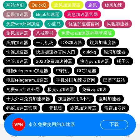
网站地图
QuickQ
旋风加速度器
旋风
旋风加速
坚果加速器
tiktok加速器
狗急加速器官网
免费vqn外网加速
小蓝鸟
优途加速器官网
风驰加速器
旋风加速器
八戒看书
免费vps加速器外网苹果版
黑豹加速器
一元机场
IOS加速器
旋风加速度器
快连加速器
快连加速器官网入口
quickq
银河加速器
油管加速器
2023免费加速神器
快连pvn加速器
橘子云
电报telegeram加速器
中转机
CC加速器
电报telegeram加速器
手机外国加速器官网
巴博下载站
免费vqn加速外网
极光vp加速器
免费vqn加速
十大外网免费加速神器
加速器试用3小时
夏时加速器
蚂蚁加速器官网
一元机场
旋风加速度器
雷霆加器速
蓝鲸加速器
快橙加速器
极光加速器
黑豹加速器
永久免费使用的加速器
下载
0.525875s
首页
安卓
苹果
排行
推荐