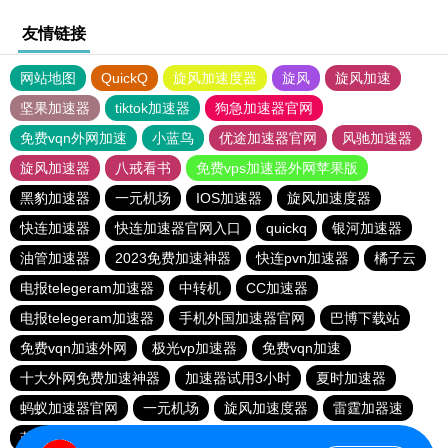
友情链接
网站地图
QuickQ
旋风加速度器
旋风
旋风加速
坚果加速器
tiktok加速器
狗急加速器官网
免费vqn外网加速
小蓝鸟
优途加速器官网
风驰加速器
旋风加速器
八戒看书
免费vps加速器外网苹果版
黑豹加速器
一元机场
IOS加速器
旋风加速度器
快连加速器
快连加速器官网入口
quickq
银河加速器
油管加速器
2023免费加速神器
快连pvn加速器
橘子云
电报telegeram加速器
中转机
CC加速器
电报telegeram加速器
手机外国加速器官网
巴博下载站
免费vqn加速外网
极光vp加速器
免费vqn加速
十大外网免费加速神器
加速器试用3小时
夏时加速器
蚂蚁加速器官网
一元机场
旋风加速度器
雷霆加器速
蓝鲸加速器
快橙加速器
极光加速器
黑豹加速器