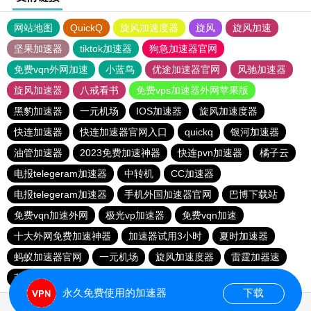
网站地图
QuickQ
旋风加速度器
旋风
旋风加速
坚果加速器
tiktok加速器
狗急加速器官网
免费vqn外网加速
小蓝鸟
优途加速器官网
风驰加速器
旋风加速器
八戒看书
免费vps加速器外网苹果版
黑豹加速器
一元机场
IOS加速器
旋风加速度器
快连加速器
快连加速器官网入口
quickq
银河加速器
油管加速器
2023免费加速神器
快连pvn加速器
橘子云
电报telegeram加速器
中转机
CC加速器
电报telegeram加速器
手机外国加速器官网
巴博下载站
免费vqn加速外网
极光vp加速器
免费vqn加速
十大外网免费加速神器
加速器试用3小时
夏时加速器
蚂蚁加速器官网
一元机场
旋风加速度器
雷霆加器速
蓝鲸加速器
快橙加速器
极光加速器
黑豹加速器
永久免费使用的加速器
下载