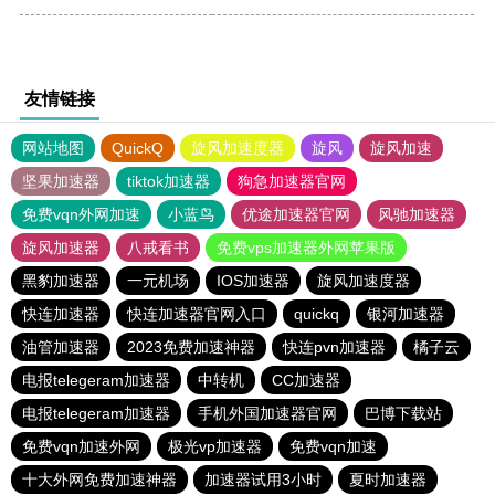
友情链接
网站地图
QuickQ
旋风加速度器
旋风
旋风加速
坚果加速器
tiktok加速器
狗急加速器官网
免费vqn外网加速
小蓝鸟
优途加速器官网
风驰加速器
旋风加速器
八戒看书
免费vps加速器外网苹果版
黑豹加速器
一元机场
IOS加速器
旋风加速度器
快连加速器
快连加速器官网入口
quickq
银河加速器
油管加速器
2023免费加速神器
快连pvn加速器
橘子云
电报telegeram加速器
中转机
CC加速器
电报telegeram加速器
手机外国加速器官网
巴博下载站
免费vqn加速外网
极光vp加速器
免费vqn加速
十大外网免费加速神器
加速器试用3小时
夏时加速器