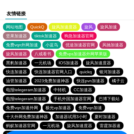
友情链接
网站地图
QuickQ
旋风加速度器
旋风
旋风加速
坚果加速器
tiktok加速器
狗急加速器官网
免费vqn外网加速
小蓝鸟
优途加速器官网
风驰加速器
旋风加速器
八戒看书
免费vps加速器外网苹果版
黑豹加速器
一元机场
IOS加速器
旋风加速度器
快连加速器
快连加速器官网入口
quickq
银河加速器
油管加速器
2023免费加速神器
快连pvn加速器
橘子云
电报telegeram加速器
中转机
CC加速器
电报telegeram加速器
手机外国加速器官网
巴博下载站
免费vqn加速外网
极光vp加速器
免费vqn加速
十大外网免费加速神器
加速器试用3小时
夏时加速器
蚂蚁加速器官网
一元机场
旋风加速度器
雷霆加器速