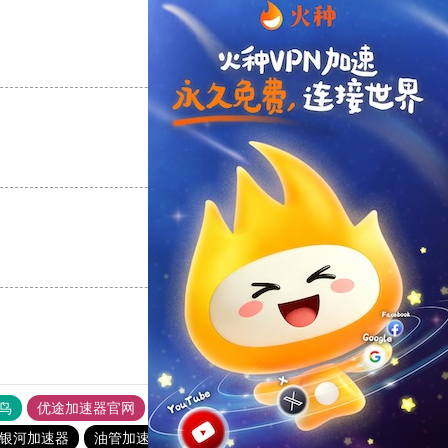
支持
[0]
反对
[0]
支持
[0]
反对
[0]
支持
[0]
反对
[0]
鸟
优途加速器官网
风驰加速器
旋风加速器
八戒看书
银河加速器
油管加速器
2023免费加速神器
快连pvn加速器