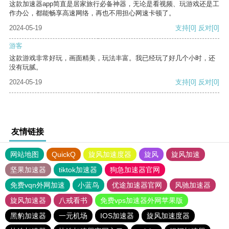
这款加速器app简直是居家旅行必备神器，无论是看视频、玩游戏还是工
作办公，都能畅享高速网络，再也不用担心网速卡顿了。
2024-05-19
支持
[0]
反对
[0]
游客
这款游戏非常好玩，画面精美，玩法丰富。我已经玩了好几个小时，还
没有玩腻。
2024-05-19
支持
[0]
反对
[0]
友情链接
网站地图
QuickQ
旋风加速度器
旋风
旋风加速
坚果加速器
tiktok加速器
狗急加速器官网
免费vqn外网加速
小蓝鸟
优途加速器官网
风驰加速器
旋风加速器
八戒看书
免费vps加速器外网苹果版
黑豹加速器
一元机场
IOS加速器
旋风加速度器