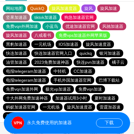
网站地图
QuickQ
旋风加速度器
旋风
旋风加速
坚果加速器
tiktok加速器
狗急加速器官网
免费vqn外网加速
小蓝鸟
优途加速器官网
风驰加速器
旋风加速器
八戒看书
免费vps加速器外网苹果版
黑豹加速器
一元机场
IOS加速器
旋风加速度器
快连加速器
快连加速器官网入口
quickq
银河加速器
油管加速器
2023免费加速神器
快连pvn加速器
橘子云
电报telegeram加速器
中转机
CC加速器
电报telegeram加速器
手机外国加速器官网
巴博下载站
免费vqn加速外网
极光vp加速器
免费vqn加速
十大外网免费加速神器
加速器试用3小时
夏时加速器
蚂蚁加速器官网
一元机场
旋风加速度器
雷霆加器速
蓝鲸加速器
快橙加速器
极光加速器
黑豹加速器
永久免费使用的加速器
下载
0.034994s
首页
安卓
苹果
排行
推荐