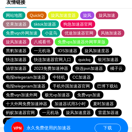
友情链接
网站地图
QuickQ
旋风加速度器
旋风
旋风加速
坚果加速器
tiktok加速器
狗急加速器官网
免费vqn外网加速
小蓝鸟
优途加速器官网
风驰加速器
旋风加速器
八戒看书
免费vps加速器外网苹果版
黑豹加速器
一元机场
IOS加速器
旋风加速度器
快连加速器
快连加速器官网入口
quickq
银河加速器
油管加速器
2023免费加速神器
快连pvn加速器
橘子云
电报telegeram加速器
中转机
CC加速器
电报telegeram加速器
手机外国加速器官网
巴博下载站
免费vqn加速外网
极光vp加速器
免费vqn加速
十大外网免费加速神器
加速器试用3小时
夏时加速器
蚂蚁加速器官网
一元机场
旋风加速度器
雷霆加器速
蓝鲸加速器
快橙加速器
极光加速器
黑豹加速器
永久免费使用的加速器
下载