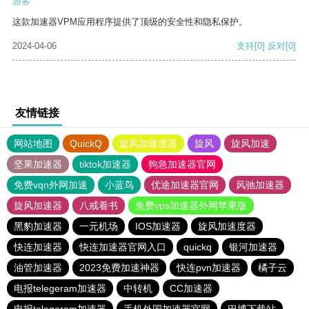
游客
这款加速器VPM应用程序提供了顶级的安全性和隐私保护。
2024-04-06
支持
[0]
反对
[0]
友情链接
网站地图
QuickQ
旋风加速度器
旋风
旋风加速
坚果加速器
tiktok加速器
狗急加速器官网
免费vqn外网加速
小蓝鸟
优途加速器官网
风驰加速器
旋风加速器
八戒看书
免费vps加速器外网苹果版
黑豹加速器
一元机场
IOS加速器
旋风加速度器
快连加速器
快连加速器官网入口
quickq
银河加速器
油管加速器
2023免费加速神器
快连pvn加速器
橘子云
电报telegeram加速器
中转机
CC加速器