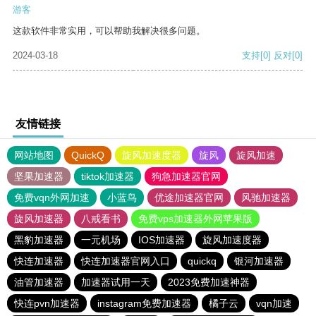
游客
这款软件非常实用，可以帮助我解决很多问题。
2024-03-18
支持
[0]
反对
[0]
友情链接
网站地图
QuickQ
旋风加速度器
旋风
旋风加速
坚果加速器
tiktok加速器
狗急加速器官网
免费vqn外网加速
小蓝鸟
优途加速器官网
风驰加速器
旋风加速器
八戒看书
免费vps加速器外网苹果版
黑豹加速器
一元机场
IOS加速器
旋风加速度器
快连加速器
快连加速器官网入口
quickq
银河加速器
油管加速器
加速器试用一天
2023免费加速神器
快连pvn加速器
instagram免费加速器
橘子云
vqn加速